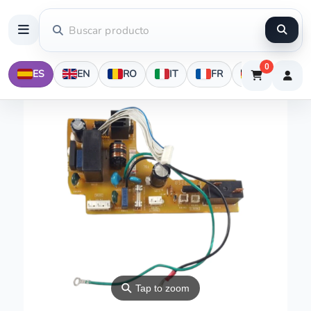
0
ES
EN
RO
IT
FR
DE
⚲
Tap to zoom