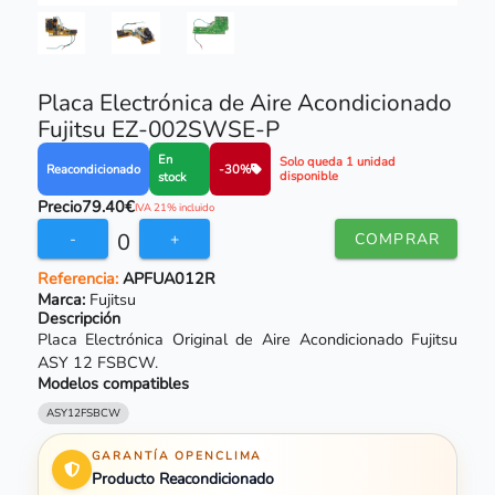
Placa Electrónica de Aire Acondicionado
Fujitsu EZ-002SWSE-P
En
Solo queda 1 unidad
Reacondicionado
-30%
disponible
stock
Precio
79.40€
IVA 21% incluido
0
-
+
COMPRAR
Referencia:
APFUA012R
Marca:
Fujitsu
Descripción
Placa Electrónica Original de Aire Acondicionado Fujitsu
ASY 12 FSBCW.
Modelos compatibles
ASY12FSBCW
GARANTÍA OPENCLIMA
Producto Reacondicionado