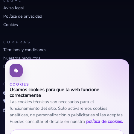
LEGAL
Aviso legal
Política de privacidad
Cookies
COMPRAS
Términos y condiciones
Nuestros productos
Descuentos profesionales
CONTACTO
COOKIES
Usamos cookies para que la web funcione
info@openclima.com
correctamente
919 32 73 23
Las cookies técnicas son necesarias para el
funcionamiento del sitio. Solo activaremos cookies
+34 623 56 04 93 (WhatsApp)
analíticas, de personalización o publicitarias si las aceptas.
Puedes consultar el detalle en nuestra
política de cookies.