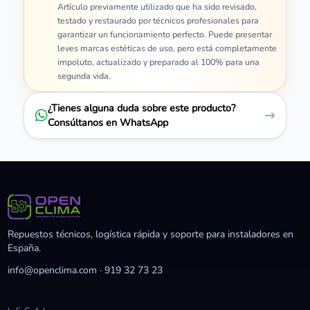
Artículo previamente utilizado que ha sido revisado,
testado y restaurado por técnicos profesionales para
garantizar un funcionamiento perfecto. Puede presentar
leves marcas estéticas de uso, pero está completamente
impoluto, actualizado y preparado al 100% para una
segunda vida.
¿Tienes alguna duda sobre este producto?
Consúltanos en WhatsApp
Repuestos técnicos, logística rápida y soporte para instaladores en
España.
info@openclima.com
·
919 32 73 23