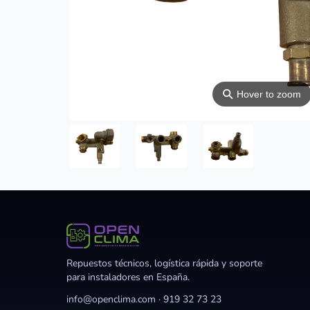
⚲
Hover to zoom
Repuestos técnicos, logística rápida y soporte
para instaladores en España.
info@openclima.com
·
919 32 73 23