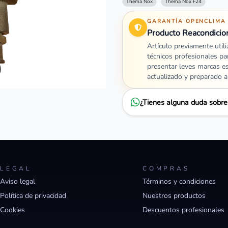
Thema Nox
Thema Nox F24
GARANTÍA OPENCLIMA
Producto Reacondicio
Artículo previamente util
técnicos profesionales pa
presentar leves marcas e
actualizado y preparado 
¿Tienes alguna duda sobr
LEGAL
COMPRAS
Aviso legal
Términos y condiciones
Política de privacidad
Nuestros productos
Cookies
Descuentos profesionales