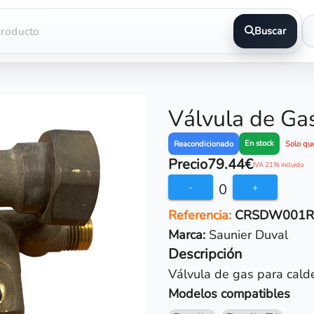
Buscar
Válvula de Ga
En stock
Reacondicionado
Solo qu
Precio
79.44€
IVA 21% incluido
0
-
+
Referencia:
CRSDW001R
Marca:
Saunier Duval
Descripción
Válvula de gas para cald
Modelos compatibles