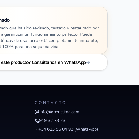
nado
izado que ha sido revisado, testado y restaurado por
ra garantizar un funcionamiento perfecto. Puede
stéticas de uso, pero está completamente impoluto,
al 100% para una segunda vida.
e este producto? Consúltanos en WhatsApp
CONTACTO
info@openclima.com
919 32 73 23
+34 623 56 04 93 (WhatsApp)