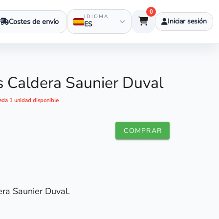
0
IDIOMA
Costes de envío
Iniciar sesión
ES
s Caldera Saunier Duval
eda 1 unidad disponible
COMPRAR
era Saunier Duval.