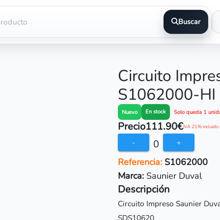
Buscar
Circuito Impre
S1062000-HI
En stock
Nuevo
Solo queda 1 unid
Precio
111.90€
IVA 21% incluido
0
-
+
Referencia:
S1062000
Marca:
Saunier Duval
Descripción
Circuito Impreso Saunier Du
SDS10620