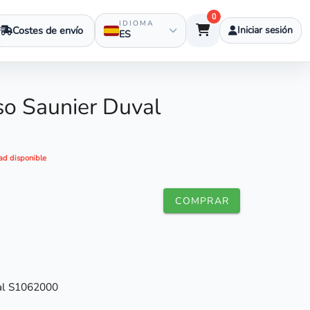
0
IDIOMA
Costes de envío
Iniciar sesión
ES
so Saunier Duval
ad disponible
COMPRAR
val S1062000