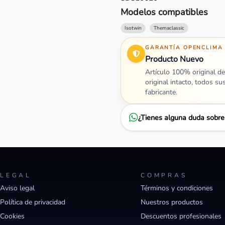
Modelos compatibles
Isotwin
Themaclassic
GARANTÍA OPENCLIMA
Producto Nuevo
Artículo 100% original de
original intacto, todos su
fabricante.
¿Tienes alguna duda sobr
LEGAL
COMPRAS
Aviso legal
Términos y condiciones
Política de privacidad
Nuestros productos
Cookies
Descuentos profesionales