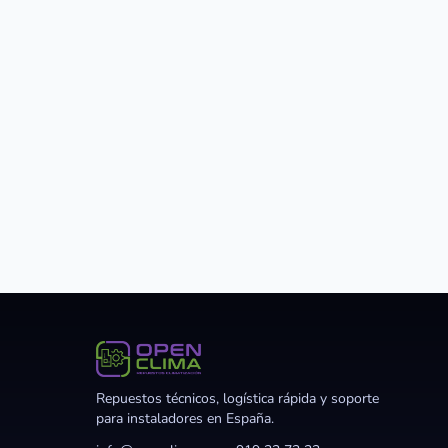
Repuestos técnicos, logística rápida y soporte
para instaladores en España.