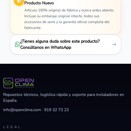
Producto Nuevo
Artículo 100% original de fábrica y nunca antes abierto.
Incluye su embalaje original intacto, todos sus
accesorios de serie y la garantía oficial completa del
fabricante.
¿Tienes alguna duda sobre este producto?
Consúltanos en WhatsApp
Repuestos técnicos, logística rápida y soporte para instaladores en
España.
info@openclima.com
·
919 32 73 23
LEGAL