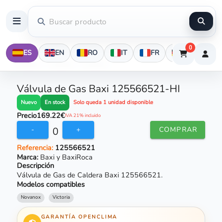
0
ES
EN
RO
IT
FR
DE
Válvula de Gas Baxi 125566521-HI
En stock
Nuevo
Solo queda 1 unidad disponible
Precio
169.22€
IVA 21% incluido
0
-
+
COMPRAR
Referencia:
125566521
Marca:
Baxi y BaxiRoca
Descripción
Válvula de Gas de Caldera Baxi 125566521.
Modelos compatibles
Novanox
Victoria
GARANTÍA OPENCLIMA