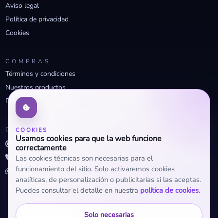
Aviso legal
Política de privacidad
Cookies
COMPRAS
Términos y condiciones
Nuestros productos
Descuentos profesionales
CONTACTO
COOKIES
Usamos cookies para que la web funcione
info@openclima.com
correctamente
919 32 73 23
Las cookies técnicas son necesarias para el
funcionamiento del sitio. Solo activaremos cookies
+34 623 56 04 93 (WhatsApp)
analíticas, de personalización o publicitarias si las aceptas.
Puedes consultar el detalle en nuestra
política de cookies.
Solo necesarias