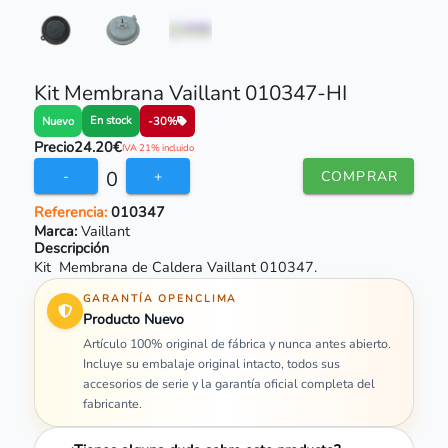
Kit Membrana Vaillant 010347-HI
En stock
Nuevo
-30%
Precio
24.20€
IVA 21% incluido
0
-
+
COMPRAR
Referencia:
010347
Marca:
Vaillant
Descripción
Kit Membrana de Caldera Vaillant 010347.
GARANTÍA OPENCLIMA
Producto Nuevo
Artículo 100% original de fábrica y nunca antes abierto.
Incluye su embalaje original intacto, todos sus
accesorios de serie y la garantía oficial completa del
fabricante.