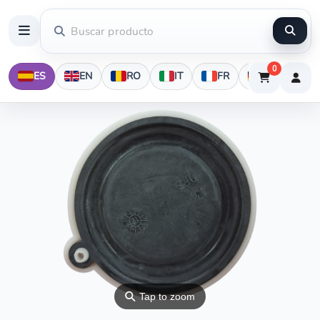
0
ES
EN
RO
IT
FR
DE
⚲
Tap to zoom