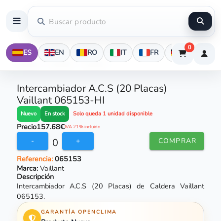
0
ES
EN
RO
IT
FR
DE
Intercambiador A.C.S (20 Placas)
Vaillant 065153-HI
En stock
Nuevo
Solo queda 1 unidad disponible
Precio
157.68€
IVA 21% incluido
0
-
+
COMPRAR
Referencia:
065153
Marca:
Vaillant
Descripción
Intercambiador A.C.S (20 Placas) de Caldera Vaillant
065153.
GARANTÍA OPENCLIMA