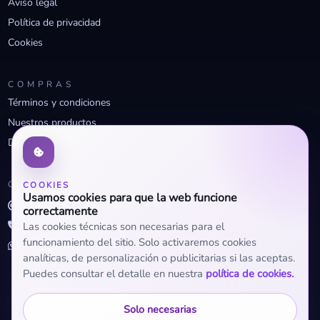
Aviso legal
Política de privacidad
Cookies
COMPRAS
Términos y condiciones
Nuestros productos
Descuentos profesionales
CONTACTO
COOKIES
Usamos cookies para que la web funcione
info@openclima.com
correctamente
919 32 73 23
Las cookies técnicas son necesarias para el
funcionamiento del sitio. Solo activaremos cookies
+34 623 56 04 93 (WhatsApp)
analíticas, de personalización o publicitarias si las aceptas.
Puedes consultar el detalle en nuestra
política de cookies.
Solo necesarias