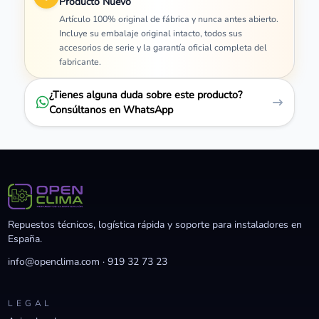
Producto Nuevo
Artículo 100% original de fábrica y nunca antes abierto.
Incluye su embalaje original intacto, todos sus
accesorios de serie y la garantía oficial completa del
fabricante.
¿Tienes alguna duda sobre este producto?
Consúltanos en WhatsApp
Repuestos técnicos, logística rápida y soporte para instaladores en
España.
info@openclima.com
·
919 32 73 23
LEGAL