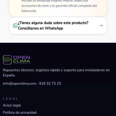
Incluye su embalaje original intacto, todos sus
accesorios de serie y la garantía oficial completa del
fabricante.
¿Tienes alguna duda sobre este producto?
Consúltanos en WhatsApp
Repuestos técnicos, logística rápida y soporte para instaladores en
España.
info@openclima.com
·
919 32 73 23
LEGAL
Aviso legal
Política de privacidad