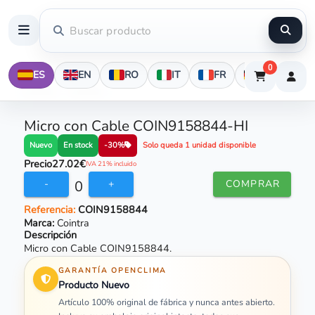
0
ES
EN
RO
IT
FR
DE
Micro con Cable COIN9158844-HI
En stock
Nuevo
-30%
Solo queda 1 unidad disponible
Precio
27.02€
IVA 21% incluido
0
-
+
COMPRAR
Referencia:
COIN9158844
Marca:
Cointra
Descripción
Micro con Cable COIN9158844.
GARANTÍA OPENCLIMA
Producto Nuevo
Artículo 100% original de fábrica y nunca antes abierto.