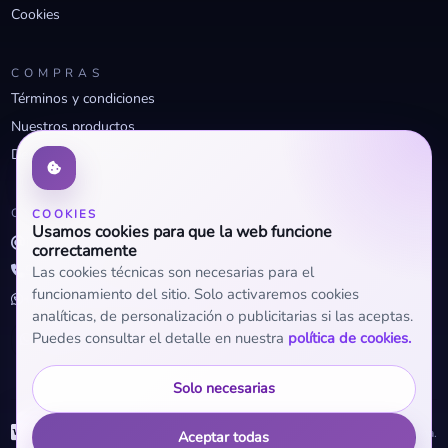
Cookies
COMPRAS
Términos y condiciones
Nuestros productos
Descuentos profesionales
CONTACTO
COOKIES
Usamos cookies para que la web funcione
info@openclima.com
correctamente
919 32 73 23
Las cookies técnicas son necesarias para el
funcionamiento del sitio. Solo activaremos cookies
+34 623 56 04 93 (WhatsApp)
analíticas, de personalización o publicitarias si las aceptas.
Puedes consultar el detalle en nuestra
política de cookies.
Solo necesarias
WhatsApp
© 2026 OpenClima.
Aceptar todas