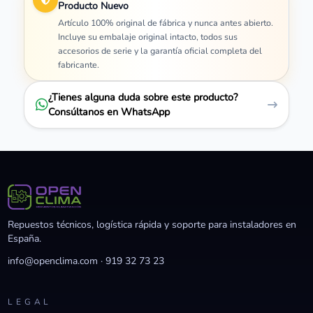
Producto Nuevo
Artículo 100% original de fábrica y nunca antes abierto.
Incluye su embalaje original intacto, todos sus
accesorios de serie y la garantía oficial completa del
fabricante.
¿Tienes alguna duda sobre este producto?
Consúltanos en WhatsApp
Repuestos técnicos, logística rápida y soporte para instaladores en
España.
info@openclima.com
·
919 32 73 23
LEGAL