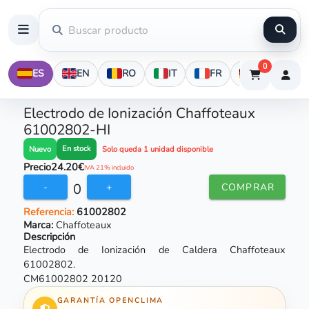
0
ES
EN
RO
IT
FR
DE
Electrodo de Ionización Chaffoteaux
61002802-HI
En stock
Nuevo
Solo queda 1 unidad disponible
Precio
24.20€
IVA 21% incluido
0
-
+
COMPRAR
Referencia:
61002802
Marca:
Chaffoteaux
Descripción
Electrodo de Ionización de Caldera Chaffoteaux
61002802.
CM61002802 20120
GARANTÍA OPENCLIMA