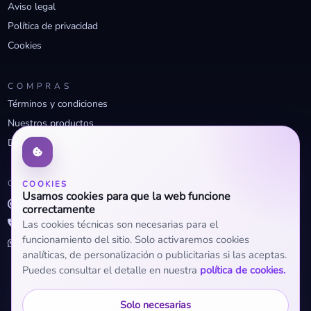
Aviso legal
Política de privacidad
Cookies
COMPRAS
Términos y condiciones
Nuestros productos
Descuentos profesionales
CONTACTO
COOKIES
Usamos cookies para que la web funcione
info@openclima.com
correctamente
919 32 73 23
Las cookies técnicas son necesarias para el
funcionamiento del sitio. Solo activaremos cookies
+34 623 56 04 93 (WhatsApp)
analíticas, de personalización o publicitarias si las aceptas.
Puedes consultar el detalle en nuestra
política de cookies.
Solo necesarias