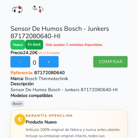
Sensor De Humos Bosch - Junkers
87172080640-HI
En stock
Nuevo
Solo quedan 3 unidades disponibles
Precio
24.20€
IVA 21% incluido
0
-
+
COMPRAR
Referencia:
87172080640
Marca:
Bosch Thermotechnik
Descripción
Sensor De Humos Bosch - Junkers 87172080640-HI
Modelos compatibles
Bosch
GARANTÍA OPENCLIMA
Producto Nuevo
Artículo 100% original de fábrica y nunca antes abierto.
Incluye su embalaje original intacto, todos sus