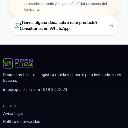
accesorios de serie y la garantía oficial completa del
fabricante.
¿Tienes alguna duda sobre este producto?
Consúltanos en WhatsApp
Repuestos técnicos, logística rápida y soporte para instaladores en
España.
info@openclima.com
·
919 32 73 23
LEGAL
Aviso legal
Política de privacidad