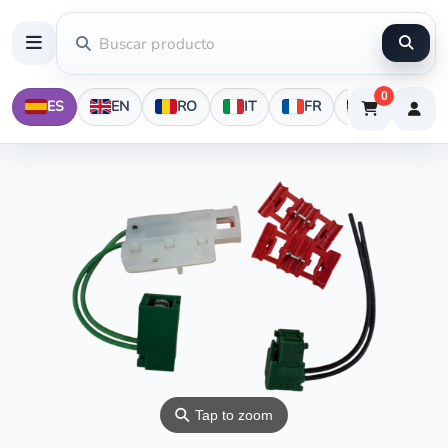
0
ES
EN
RO
IT
FR
DE
⚲
Tap to zoom