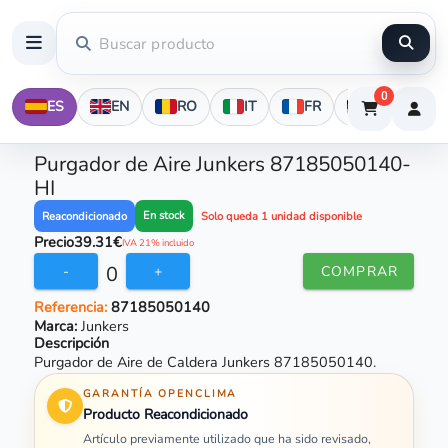
0
ES
EN
RO
IT
FR
DE
Purgador de Aire Junkers 87185050140-
HI
En stock
Reacondicionado
Solo queda 1 unidad disponible
Precio
39.31€
IVA 21% incluido
0
-
+
COMPRAR
Referencia:
87185050140
Marca:
Junkers
Descripción
Purgador de Aire de Caldera Junkers 87185050140.
GARANTÍA OPENCLIMA
Producto Reacondicionado
Artículo previamente utilizado que ha sido revisado,