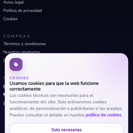
Aviso legal
Política de privacidad
Cookies
COMPRAS
Términos y condiciones
Nuestros productos
Descuentos profesionales
CONTACTO
COOKIES
Usamos cookies para que la web funcione
info@openclima.com
correctamente
919 32 73 23
Las cookies técnicas son necesarias para el
funcionamiento del sitio. Solo activaremos cookies
+34 623 56 04 93 (WhatsApp)
analíticas, de personalización o publicitarias si las aceptas.
Puedes consultar el detalle en nuestra
política de cookies.
Solo necesarias