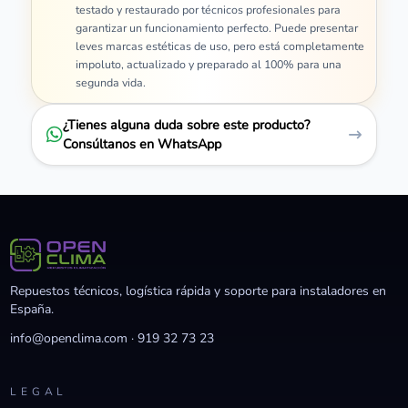
testado y restaurado por técnicos profesionales para
garantizar un funcionamiento perfecto. Puede presentar
leves marcas estéticas de uso, pero está completamente
impoluto, actualizado y preparado al 100% para una
segunda vida.
¿Tienes alguna duda sobre este producto?
Consúltanos en WhatsApp
Repuestos técnicos, logística rápida y soporte para instaladores en
España.
info@openclima.com
·
919 32 73 23
LEGAL