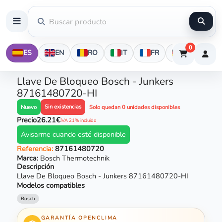
0
ES
EN
RO
IT
FR
DE
Llave De Bloqueo Bosch - Junkers
87161480720-HI
Sin existencias
Nuevo
Solo quedan 0 unidades disponibles
Precio
26.21€
IVA 21% incluido
Avisarme cuando esté disponible
Referencia:
87161480720
Marca:
Bosch Thermotechnik
Descripción
Llave De Bloqueo Bosch - Junkers 87161480720-HI
Modelos compatibles
Bosch
GARANTÍA OPENCLIMA