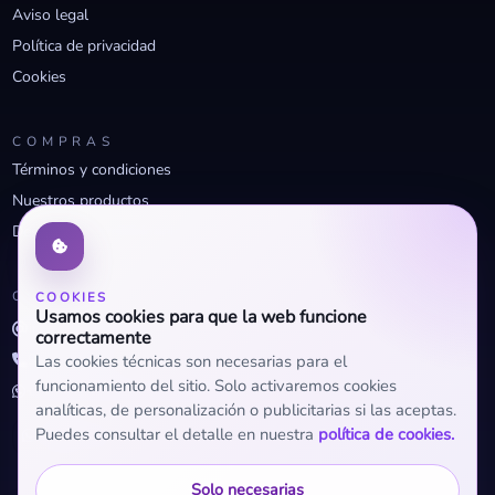
Aviso legal
Política de privacidad
Cookies
COMPRAS
Términos y condiciones
Nuestros productos
Descuentos profesionales
CONTACTO
COOKIES
Usamos cookies para que la web funcione
info@openclima.com
correctamente
919 32 73 23
Las cookies técnicas son necesarias para el
funcionamiento del sitio. Solo activaremos cookies
+34 623 56 04 93 (WhatsApp)
analíticas, de personalización o publicitarias si las aceptas.
Puedes consultar el detalle en nuestra
política de cookies.
Solo necesarias