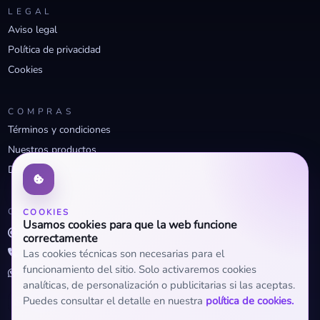
LEGAL
Aviso legal
Política de privacidad
Cookies
COMPRAS
Términos y condiciones
Nuestros productos
Descuentos profesionales
CONTACTO
COOKIES
Usamos cookies para que la web funcione
info@openclima.com
correctamente
919 32 73 23
Las cookies técnicas son necesarias para el
funcionamiento del sitio. Solo activaremos cookies
+34 623 56 04 93 (WhatsApp)
analíticas, de personalización o publicitarias si las aceptas.
Puedes consultar el detalle en nuestra
política de cookies.