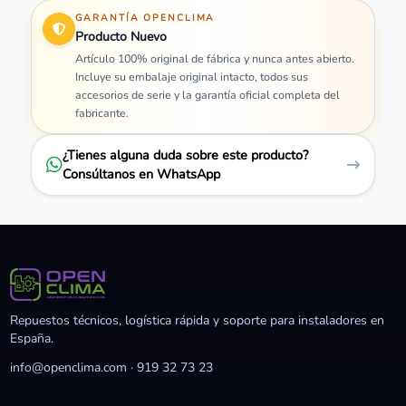
GARANTÍA OPENCLIMA
Producto Nuevo
Artículo 100% original de fábrica y nunca antes abierto.
Incluye su embalaje original intacto, todos sus
accesorios de serie y la garantía oficial completa del
fabricante.
¿Tienes alguna duda sobre este producto?
Consúltanos en WhatsApp
Repuestos técnicos, logística rápida y soporte para instaladores en
España.
info@openclima.com
·
919 32 73 23