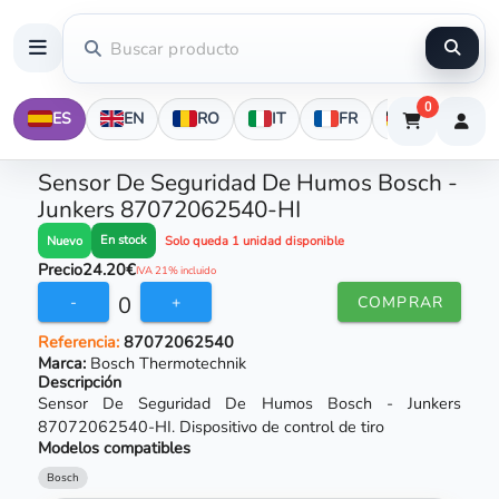
0
ES
EN
RO
IT
FR
DE
Sensor De Seguridad De Humos Bosch -
Junkers 87072062540-HI
En stock
Nuevo
Solo queda 1 unidad disponible
Precio
24.20€
IVA 21% incluido
0
-
+
COMPRAR
Referencia:
87072062540
Marca:
Bosch Thermotechnik
Descripción
Sensor De Seguridad De Humos Bosch - Junkers
87072062540-HI. Dispositivo de control de tiro
Modelos compatibles
Bosch