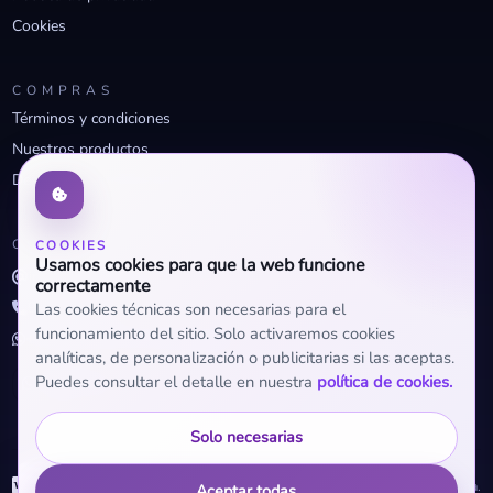
Cookies
COMPRAS
Términos y condiciones
Nuestros productos
Descuentos profesionales
CONTACTO
COOKIES
Usamos cookies para que la web funcione
info@openclima.com
correctamente
919 32 73 23
Las cookies técnicas son necesarias para el
funcionamiento del sitio. Solo activaremos cookies
+34 623 56 04 93 (WhatsApp)
analíticas, de personalización o publicitarias si las aceptas.
Puedes consultar el detalle en nuestra
política de cookies.
Solo necesarias
WhatsApp
© 2026 OpenClima.
Aceptar todas