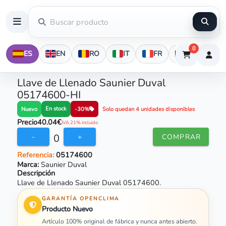
0
ES
EN
RO
IT
FR
DE
Llave de Llenado Saunier Duval
05174600-HI
En stock
Nuevo
-30%
Solo quedan 4 unidades disponibles
Precio
40.04€
IVA 21% incluido
0
-
+
COMPRAR
Referencia:
05174600
Marca:
Saunier Duval
Descripción
Llave de Llenado Saunier Duval 05174600.
GARANTÍA OPENCLIMA
Producto Nuevo
Artículo 100% original de fábrica y nunca antes abierto.