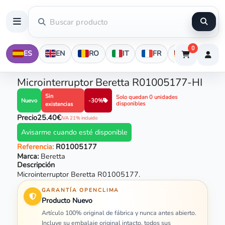
0
ES
EN
RO
IT
FR
DE
Microinterruptor Beretta R01005177-HI
Sin
Solo quedan 0 unidades
Nuevo
-30%
disponibles
existencias
Precio
25.40€
IVA 21% incluido
Avisarme cuando esté disponible
Referencia:
R01005177
Marca:
Beretta
Descripción
Microinterruptor Beretta R01005177.
GARANTÍA OPENCLIMA
Producto Nuevo
Artículo 100% original de fábrica y nunca antes abierto.
Incluye su embalaje original intacto, todos sus