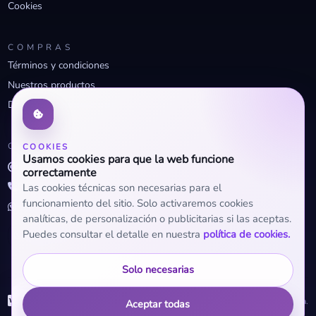
Cookies
COMPRAS
Términos y condiciones
Nuestros productos
Descuentos profesionales
CONTACTO
COOKIES
Usamos cookies para que la web funcione
info@openclima.com
correctamente
919 32 73 23
Las cookies técnicas son necesarias para el
funcionamiento del sitio. Solo activaremos cookies
+34 623 56 04 93 (WhatsApp)
analíticas, de personalización o publicitarias si las aceptas.
Puedes consultar el detalle en nuestra
política de cookies.
Solo necesarias
WhatsApp
© 2026 OpenClima.
Aceptar todas
+34 623 56 04 93