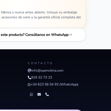
 fábrica y nunca antes abierto. Incluye su embalaje
s accesorios de serie y la garantía oficial completa del
e este producto? Consúltanos en WhatsApp
CONTACTO
info@openclima.com
919 32 73 23
+34 623 56 04 93 (WhatsApp)