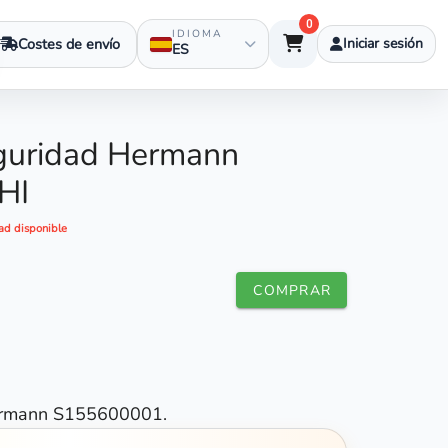
0
IDIOMA
Costes de envío
Iniciar sesión
ES
guridad Hermann
HI
ad disponible
COMPRAR
ermann S155600001.