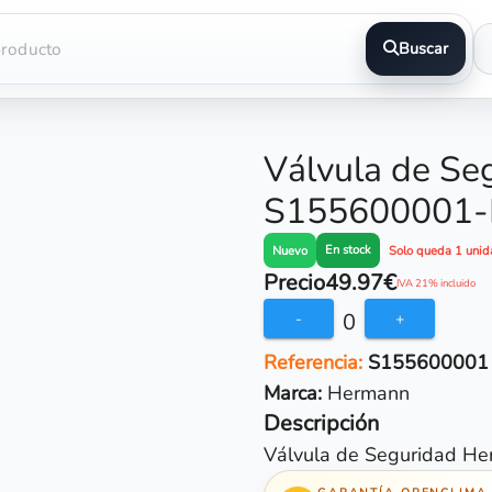
Buscar
Válvula de Se
S155600001-
En stock
Nuevo
Solo queda 1 unid
Precio
49.97€
IVA 21% incluido
0
-
+
Referencia:
S155600001
Marca:
Hermann
Descripción
Válvula de Seguridad H