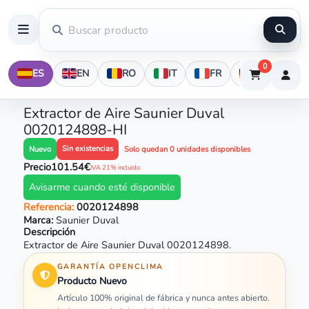
0
ES
EN
RO
IT
FR
DE
Extractor de Aire Saunier Duval
0020124898-HI
Sin existencias
Nuevo
Solo quedan 0 unidades disponibles
Precio
101.54€
IVA 21% incluido
Avisarme cuando esté disponible
Referencia:
0020124898
Marca:
Saunier Duval
Descripción
Extractor de Aire Saunier Duval 0020124898.
GARANTÍA OPENCLIMA
Producto Nuevo
Artículo 100% original de fábrica y nunca antes abierto.