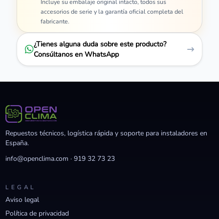
Incluye su embalaje original intacto, todos sus
accesorios de serie y la garantía oficial completa del
fabricante.
¿Tienes alguna duda sobre este producto?
Consúltanos en WhatsApp
Repuestos técnicos, logística rápida y soporte para instaladores en
España.
info@openclima.com
·
919 32 73 23
LEGAL
Aviso legal
Política de privacidad