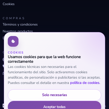
Cookies
COMPRAS
Términos y condiciones
Nuestros productos
Descuentos profesionales
CONTACTO
COOKIES
Usamos cookies para que la web funcione
info@openclima.com
correctamente
919 32 73 23
Las cookies técnicas son necesarias para el
funcionamiento del sitio. Solo activaremos cookies
+34 623 56 04 93 (WhatsApp)
analíticas, de personalización o publicitarias si las aceptas.
Puedes consultar el detalle en nuestra
política de cookies.
Solo necesarias
WhatsApp
© 2026 OpenClima.
Aceptar todas