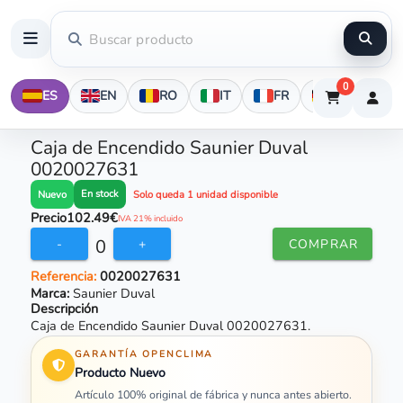
0
ES
EN
RO
IT
FR
DE
Caja de Encendido Saunier Duval
0020027631
En stock
Nuevo
Solo queda 1 unidad disponible
Precio
102.49€
IVA 21% incluido
0
-
+
COMPRAR
Referencia:
0020027631
Marca:
Saunier Duval
Descripción
Caja de Encendido Saunier Duval 0020027631.
GARANTÍA OPENCLIMA
Producto Nuevo
Artículo 100% original de fábrica y nunca antes abierto.