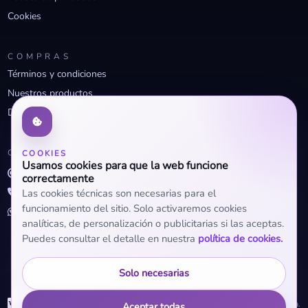
Cookies
COMPRAS
Términos y condiciones
Nuestros productos
Descuentos profesionales
CONTACTO
COOKIES
Usamos cookies para que la web funcione
info@openclima.com
correctamente
919 32 73 23
Las cookies técnicas son necesarias para el
funcionamiento del sitio. Solo activaremos cookies
+34 623 56 04 93 (WhatsApp)
analíticas, de personalización o publicitarias si las aceptas.
Puedes consultar el detalle en nuestra
política de cookies.
Solo necesarias
WhatsApp
© 2026 OpenClima.
Aceptar todas