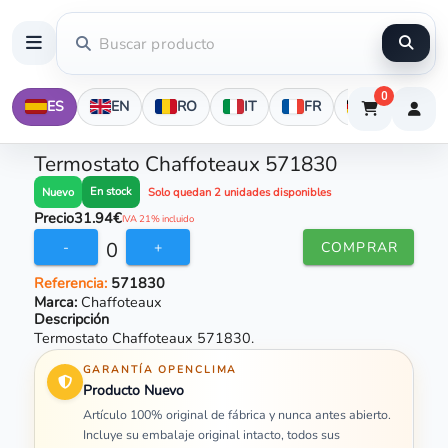
0
ES
EN
RO
IT
FR
DE
Termostato Chaffoteaux 571830
En stock
Nuevo
Solo quedan 2 unidades disponibles
Precio
31.94€
IVA 21% incluido
0
-
+
COMPRAR
Referencia:
571830
Marca:
Chaffoteaux
Descripción
Termostato Chaffoteaux 571830.
GARANTÍA OPENCLIMA
Producto Nuevo
Artículo 100% original de fábrica y nunca antes abierto.
Incluye su embalaje original intacto, todos sus