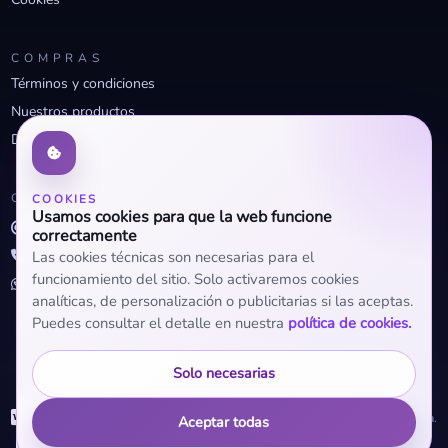
COMPRAS
Términos y condiciones
Nuestros productos
Descuentos profesionales
CONTACTO
COOKIES
Usamos cookies para que la web funcione
info@openclima.com
correctamente
919 32 73 23
Las cookies técnicas son necesarias para el
funcionamiento del sitio. Solo activaremos cookies
+34 623 56 04 93 (WhatsApp)
analíticas, de personalización o publicitarias si las aceptas.
Puedes consultar el detalle en nuestra
política de cookies.
Solo necesarias
WhatsApp
© 2026 OpenClima.
Aceptar todas
+34 623 56 04 93