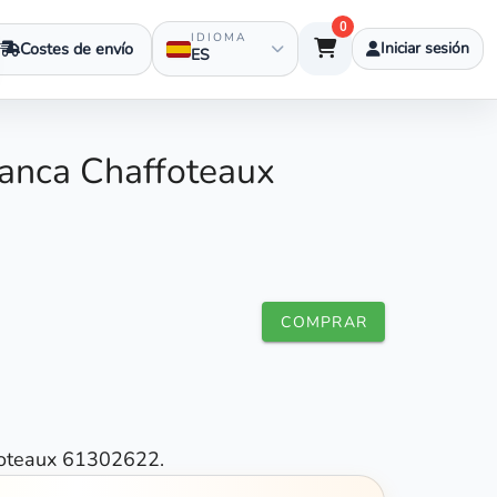
0
IDIOMA
Costes de envío
Iniciar sesión
ES
tanca Chaffoteaux
COMPRAR
foteaux 61302622.