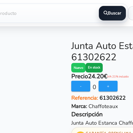
Buscar
Junta Auto Es
61302622
En stock
Nuevo
Precio
24.20€
IVA 21% incluido
0
-
+
Referencia:
61302622
Marca:
Chaffoteaux
Descripción
Junta Auto Estanca Chaf