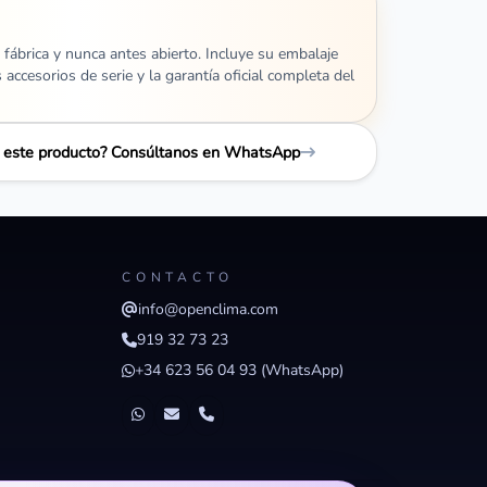
 fábrica y nunca antes abierto. Incluye su embalaje
s accesorios de serie y la garantía oficial completa del
e este producto? Consúltanos en WhatsApp
CONTACTO
info@openclima.com
919 32 73 23
+34 623 56 04 93 (WhatsApp)