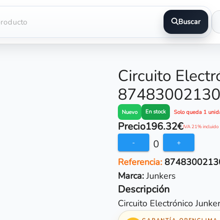
Buscar
Circuito Electr
8748300213
En stock
Nuevo
Solo queda 1 unid
Precio
196.32€
IVA 21% incluido
0
-
+
Referencia:
8748300213
Marca:
Junkers
Descripción
Circuito Electrónico Jun