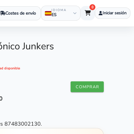
0
IDIOMA
Costes de envío
Iniciar sesión
ES
ónico Junkers
0
ad disponible
COMPRAR
0
kers 87483002130.