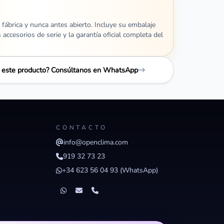
 fábrica y nunca antes abierto. Incluye su embalaje
s accesorios de serie y la garantía oficial completa del
e este producto? Consúltanos en WhatsApp
CONTACTO
info@openclima.com
919 32 73 23
+34 623 56 04 93 (WhatsApp)