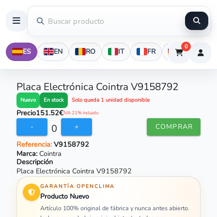
0
ES
EN
RO
IT
FR
DE
Placa Electrónica Cointra V9158792
En stock
Nuevo
Solo queda 1 unidad disponible
Precio
151.52€
IVA 21% incluido
0
-
+
COMPRAR
Referencia:
V9158792
Marca:
Cointra
Descripción
Placa Electrónica Cointra V9158792
GARANTÍA OPENCLIMA
Producto Nuevo
Artículo 100% original de fábrica y nunca antes abierto.