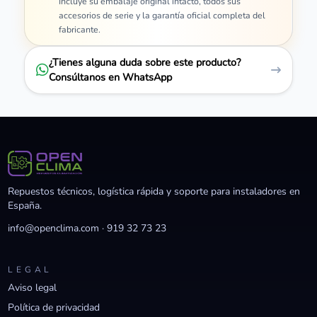
Incluye su embalaje original intacto, todos sus
accesorios de serie y la garantía oficial completa del
fabricante.
¿Tienes alguna duda sobre este producto?
Consúltanos en WhatsApp
Repuestos técnicos, logística rápida y soporte para instaladores en
España.
info@openclima.com
·
919 32 73 23
LEGAL
Aviso legal
Política de privacidad