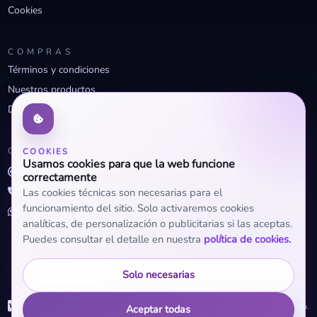
Cookies
COMPRAS
Términos y condiciones
Nuestros productos
Descuentos profesionales
CONTACTO
COOKIES
Usamos cookies para que la web funcione
info@openclima.com
correctamente
919 32 73 23
Las cookies técnicas son necesarias para el
funcionamiento del sitio. Solo activaremos cookies
+34 623 56 04 93 (WhatsApp)
analíticas, de personalización o publicitarias si las aceptas.
Puedes consultar el detalle en nuestra
política de cookies.
Solo necesarias
WhatsApp
© 2026 OpenClima.
Aceptar todas