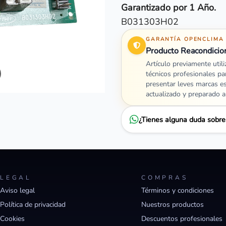
Garantizado por 1 Año.
B031303H02
GARANTÍA OPENCLIMA
Producto Reacondicio
Artículo previamente util
técnicos profesionales pa
presentar leves marcas e
actualizado y preparado 
¿Tienes alguna duda sobr
LEGAL
COMPRAS
Aviso legal
Términos y condiciones
Política de privacidad
Nuestros productos
Cookies
Descuentos profesionales