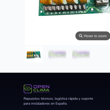
⚲
Hover to zoom
Repuestos técnicos, logística rápida y soporte
para instaladores en España.