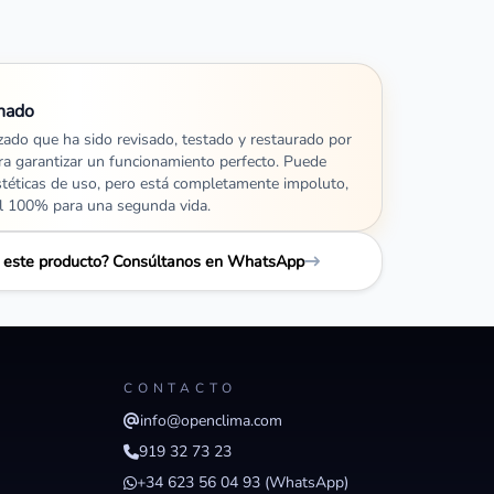
nado
izado que ha sido revisado, testado y restaurado por
ra garantizar un funcionamiento perfecto. Puede
stéticas de uso, pero está completamente impoluto,
al 100% para una segunda vida.
e este producto? Consúltanos en WhatsApp
CONTACTO
info@openclima.com
919 32 73 23
+34 623 56 04 93 (WhatsApp)