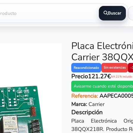
Buscar
Placa Electrón
Carrier 38QQ
Sin existencias
Reacondicionado
-
Precio
121.27€
IVA 21% incluido
Avisarme cuando esté disponib
Referencia:
AAPECA000
Marca:
Carrier
Descripción
Placa Electrónica Or
38QQX218R. Producto Re