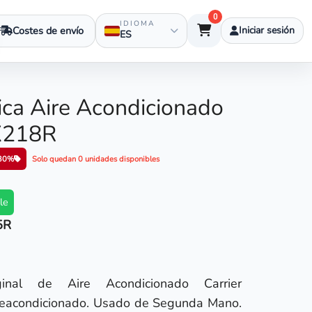
0
IDIOMA
Costes de envío
Iniciar sesión
ES
ica Aire Acondicionado
X218R
30%
Solo quedan 0 unidades disponibles
le
5R
iginal de Aire Acondicionado Carrier
acondicionado. Usado de Segunda Mano.