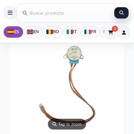
0
ES
EN
RO
IT
FR
DE
⚲
Tap to zoom