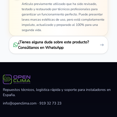
Artículo previamente utilizado que ha sido revisado,
testado y restaurado por técnicos profesionales para
garantizar un funcionamiento perfecto. Puede presentar
leves marcas estéticas de uso, pero está completamente
impoluto, actualizado y preparado al 100% para una
segunda vida.
¿Tienes alguna duda sobre este producto?
Consúltanos en WhatsApp
Repuestos técnicos, logística rápida y soporte para instaladores en
España.
info@openclima.com
·
919 32 73 23