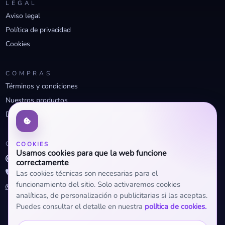
LEGAL
Aviso legal
Política de privacidad
Cookies
COMPRAS
Términos y condiciones
Nuestros productos
Descuentos profesionales
CONTACTO
COOKIES
Usamos cookies para que la web funcione
info@openclima.com
correctamente
919 32 73 23
Las cookies técnicas son necesarias para el
funcionamiento del sitio. Solo activaremos cookies
+34 623 56 04 93 (WhatsApp)
analíticas, de personalización o publicitarias si las aceptas.
Puedes consultar el detalle en nuestra
política de cookies.