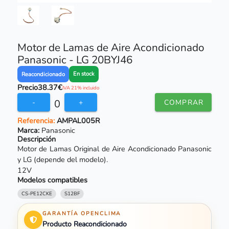
Motor de Lamas de Aire Acondicionado
Panasonic - LG 20BYJ46
En stock
Reacondicionado
Precio
38.37€
IVA 21% incluido
0
-
+
COMPRAR
Referencia:
AMPAL005R
Marca:
Panasonic
Descripción
Motor de Lamas Original de Aire Acondicionado Panasonic
y LG (depende del modelo).
12V
Modelos compatibles
CS-PE12CKE
S12BF
GARANTÍA OPENCLIMA
Producto Reacondicionado