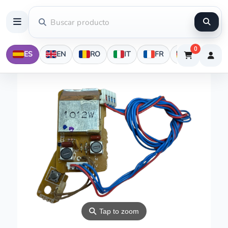
0
ES
EN
RO
IT
FR
DE
⚲
Tap to zoom