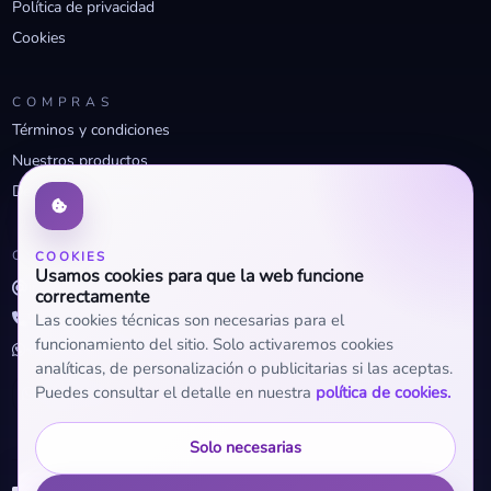
Política de privacidad
Cookies
COMPRAS
Términos y condiciones
Nuestros productos
Descuentos profesionales
CONTACTO
COOKIES
Usamos cookies para que la web funcione
info@openclima.com
correctamente
919 32 73 23
Las cookies técnicas son necesarias para el
funcionamiento del sitio. Solo activaremos cookies
+34 623 56 04 93 (WhatsApp)
analíticas, de personalización o publicitarias si las aceptas.
Puedes consultar el detalle en nuestra
política de cookies.
Solo necesarias