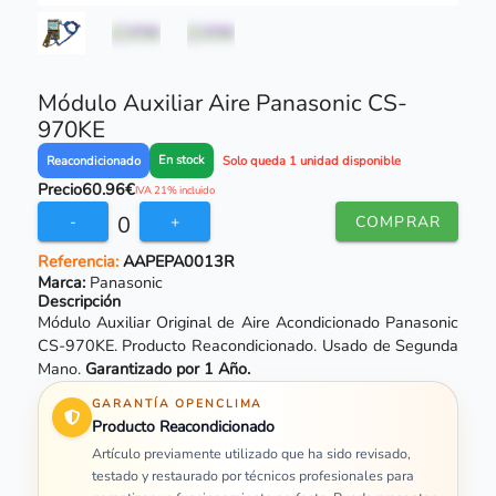
Módulo Auxiliar Aire Panasonic CS-
970KE
En stock
Reacondicionado
Solo queda 1 unidad disponible
Precio
60.96€
IVA 21% incluido
0
-
+
COMPRAR
Referencia:
AAPEPA0013R
Marca:
Panasonic
Descripción
Módulo Auxiliar Original de Aire Acondicionado Panasonic
CS-970KE. Producto Reacondicionado. Usado de Segunda
Mano.
Garantizado por 1 Año.
GARANTÍA OPENCLIMA
Producto Reacondicionado
Artículo previamente utilizado que ha sido revisado,
testado y restaurado por técnicos profesionales para