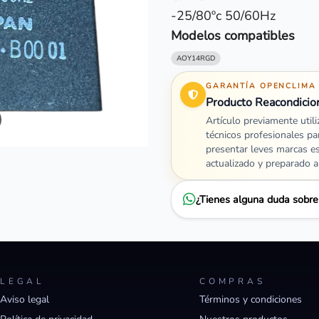
-25/80ºc 50/60Hz
Modelos compatibles
AOY14RGD
GARANTÍA OPENCLIMA
Producto Reacondicio
Artículo previamente util
técnicos profesionales pa
presentar leves marcas e
actualizado y preparado 
¿Tienes alguna duda sobr
LEGAL
COMPRAS
Aviso legal
Términos y condiciones