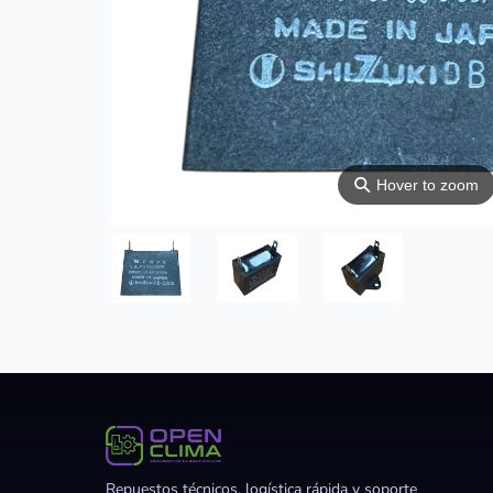
⚲
Hover to zoom
Repuestos técnicos, logística rápida y soporte