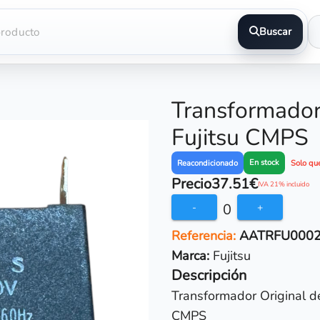
Buscar
Transformador
Fujitsu CMPS
En stock
Reacondicionado
Solo qu
Precio
37.51€
IVA 21% incluido
0
-
+
Referencia:
AATRFU000
Marca:
Fujitsu
Descripción
Transformador Original de
CMPS