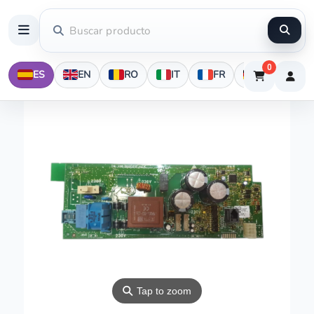
0
ES
EN
RO
IT
FR
DE
⚲
Tap to zoom