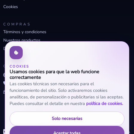
Cookies
COMPRAS
Términos y condiciones
Nuestros productos
Descuentos profesionales
CONTACTO
COOKIES
Usamos cookies para que la web funcione
info@openclima.com
correctamente
919 32 73 23
Las cookies técnicas son necesarias para el
funcionamiento del sitio. Solo activaremos cookies
+34 623 56 04 93 (WhatsApp)
analíticas, de personalización o publicitarias si las aceptas.
Puedes consultar el detalle en nuestra
política de cookies.
Solo necesarias
WhatsApp
© 2026 OpenClima.
Aceptar todas