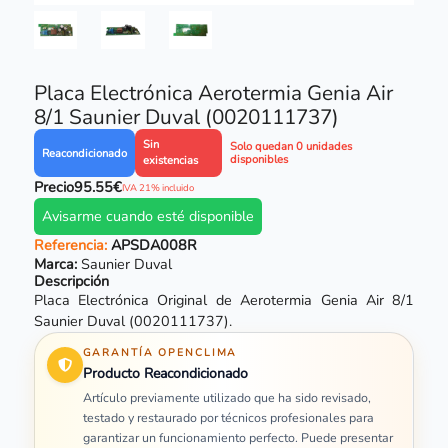
Placa Electrónica Aerotermia Genia Air
8/1 Saunier Duval (0020111737)
Sin
Solo quedan 0 unidades
Reacondicionado
disponibles
existencias
Precio
95.55€
IVA 21% incluido
Avisarme cuando esté disponible
Referencia:
APSDA008R
Marca:
Saunier Duval
Descripción
Placa Electrónica Original de Aerotermia Genia Air 8/1
Saunier Duval (0020111737).
GARANTÍA OPENCLIMA
Producto Reacondicionado
Artículo previamente utilizado que ha sido revisado,
testado y restaurado por técnicos profesionales para
garantizar un funcionamiento perfecto. Puede presentar