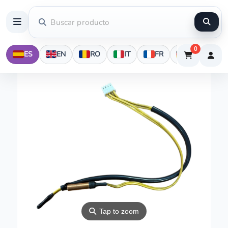
0
ES
EN
RO
IT
FR
DE
⚲
Tap to zoom