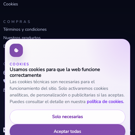
Cookies
COMPRAS
Términos y condiciones
Nuestros productos
Descuentos profesionales
CONTACTO
COOKIES
Usamos cookies para que la web funcione
info@openclima.com
correctamente
919 32 73 23
Las cookies técnicas son necesarias para el
funcionamiento del sitio. Solo activaremos cookies
+34 623 56 04 93 (WhatsApp)
analíticas, de personalización o publicitarias si las aceptas.
Puedes consultar el detalle en nuestra
política de cookies.
Solo necesarias
WhatsApp
© 2026 OpenClima.
Aceptar todas