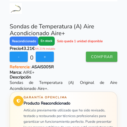
Sondas de Temperatura (A) Aire
Acondicionado Aire+
En stock
Reacondicionado
Solo queda 1 unidad disponible
Precio
43.21€
IVA 21% incluido
0
-
+
COMPRAR
Referencia:
ASAIS005R
Marca:
AIRE+
Descripción
Sondas de Temperatura (A) Original de Aire
Acondicionado Aire+.
GARANTÍA OPENCLIMA
Producto Reacondicionado
Artículo previamente utilizado que ha sido revisado,
testado y restaurado por técnicos profesionales para
garantizar un funcionamiento perfecto. Puede presentar