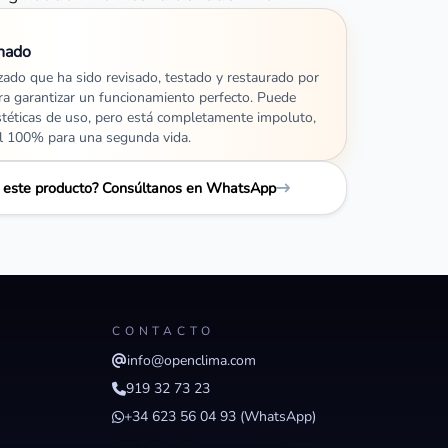
nado
izado que ha sido revisado, testado y restaurado por
ra garantizar un funcionamiento perfecto. Puede
stéticas de uso, pero está completamente impoluto,
al 100% para una segunda vida.
e este producto? Consúltanos en WhatsApp
CONTACTO
info@openclima.com
919 32 73 23
+34 623 56 04 93 (WhatsApp)