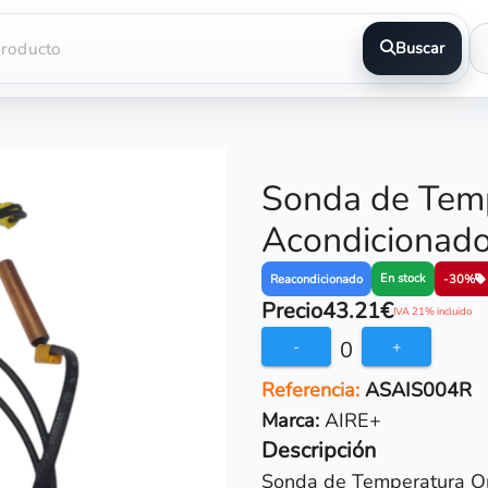
Buscar
Sonda de Temp
Acondicionado
En stock
Reacondicionado
-30%
Precio
43.21€
IVA 21% incluido
0
-
+
Referencia:
ASAIS004R
Marca:
AIRE+
Descripción
Sonda de Temperatura Ori