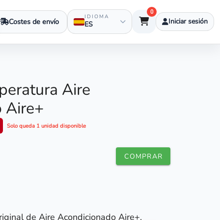
0
IDIOMA
Costes de envío
Iniciar sesión
ES
eratura Aire
 Aire+
Solo queda 1 unidad disponible
COMPRAR
ginal de Aire Acondicionado Aire+.