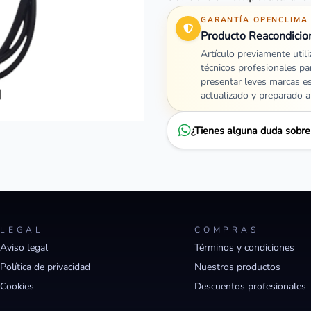
GARANTÍA OPENCLIMA
Producto Reacondicio
Artículo previamente util
técnicos profesionales pa
presentar leves marcas e
actualizado y preparado 
¿Tienes alguna duda sobr
LEGAL
COMPRAS
Aviso legal
Términos y condiciones
Política de privacidad
Nuestros productos
Cookies
Descuentos profesionales