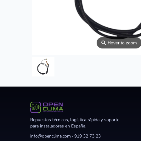
⚲
Hover to zoom
Repuestos técnicos, logística rápida y soporte
para instaladores en España.
info@openclima.com
·
919 32 73 23