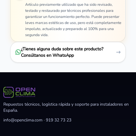
Artículo previamente utilizado que ha sido revisado,
testado y restaurado por técnicos profesionales para
garantizar un funcionamiento perfecto. Puede presentar
leves marcas estéticas de uso, pero está completamente
impoluto, actualizado y preparado al 100% para una
segunda vida.
¿Tienes alguna duda sobre este producto?
Consúltanos en WhatsApp
Repuestos técnicos, logística rápida y soporte para instaladores en
España.
info@openclima.com
·
919 32 73 23