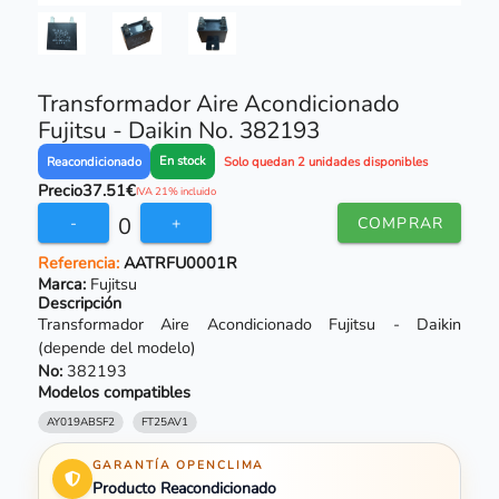
Transformador Aire Acondicionado
Fujitsu - Daikin No. 382193
En stock
Reacondicionado
Solo quedan 2 unidades disponibles
Precio
37.51€
IVA 21% incluido
0
-
+
COMPRAR
Referencia:
AATRFU0001R
Marca:
Fujitsu
Descripción
Transformador Aire Acondicionado Fujitsu - Daikin
(depende del modelo)
No:
382193
Modelos compatibles
AY019ABSF2
FT25AV1
GARANTÍA OPENCLIMA
Producto Reacondicionado