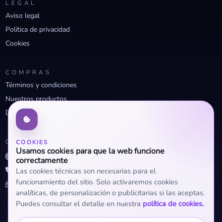
LEGAL
Aviso legal
Política de privacidad
Cookies
COMPRAS
Términos y condiciones
Nuestros productos
Descuentos profesionales
CONTACTO
COOKIES
Usamos cookies para que la web funcione
info@openclima.com
correctamente
919 32 73 23
Las cookies técnicas son necesarias para el
funcionamiento del sitio. Solo activaremos cookies
+34 623 56 04 93 (WhatsApp)
analíticas, de personalización o publicitarias si las aceptas.
Puedes consultar el detalle en nuestra
política de cookies.