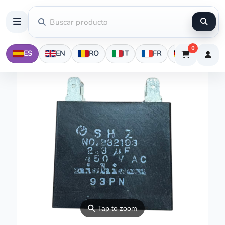
0
ES
EN
RO
IT
FR
DE
⚲
Tap to zoom