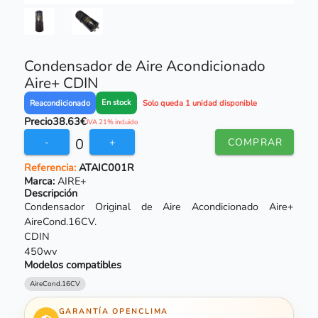
Condensador de Aire Acondicionado
Aire+ CDIN
En stock
Reacondicionado
Solo queda 1 unidad disponible
Precio
38.63€
IVA 21% incluido
0
-
+
COMPRAR
Referencia:
ATAIC001R
Marca:
AIRE+
Descripción
Condensador Original de Aire Acondicionado Aire+
AireCond.16CV.
CDIN
450wv
Modelos compatibles
AireCond.16CV
GARANTÍA OPENCLIMA