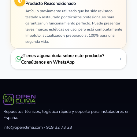
Producto Reacondicionado
Artículo previamente utilizado que ha sido revisado,
testado y restaurado por técnicos profesionales para
garantizar un funcionamiento perfecto. Puede presentar
leves marcas estéticas de uso, pero está completamente
impoluto, actualizado y preparado al 100% para una
segunda vida.
¿Tienes alguna duda sobre este producto?
Consúltanos en WhatsApp
Repuestos técnicos, logística rápida y soporte para instaladores en
España.
info@openclima.com
·
919 32 73 23