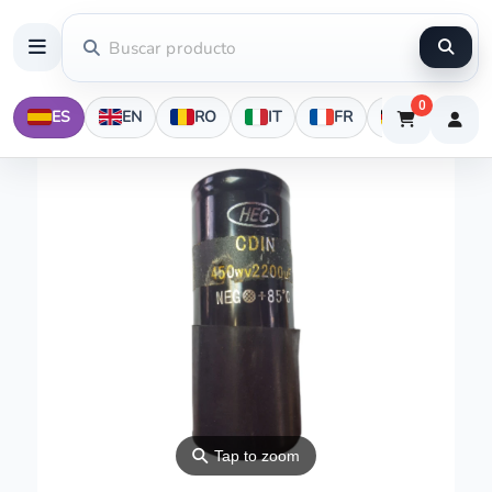
0
ES
EN
RO
IT
FR
DE
⚲
Tap to zoom