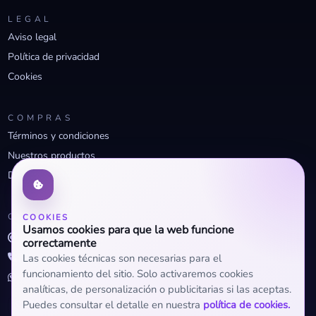
LEGAL
Aviso legal
Política de privacidad
Cookies
COMPRAS
Términos y condiciones
Nuestros productos
Descuentos profesionales
CONTACTO
COOKIES
Usamos cookies para que la web funcione
info@openclima.com
correctamente
919 32 73 23
Las cookies técnicas son necesarias para el
funcionamiento del sitio. Solo activaremos cookies
+34 623 56 04 93 (WhatsApp)
analíticas, de personalización o publicitarias si las aceptas.
Puedes consultar el detalle en nuestra
política de cookies.