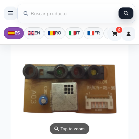
0
ES
EN
RO
IT
FR
DE
⚲
Tap to zoom