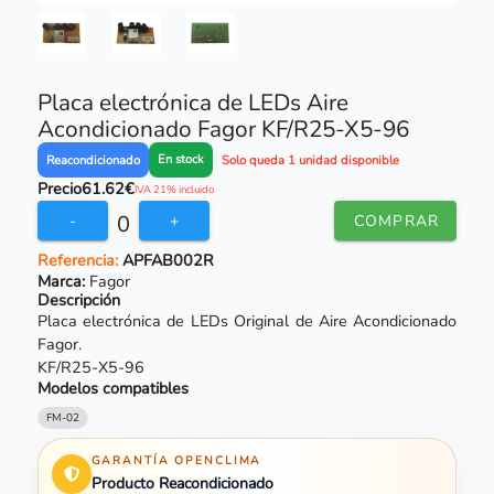
Placa electrónica de LEDs Aire
Acondicionado Fagor KF/R25-X5-96
En stock
Reacondicionado
Solo queda 1 unidad disponible
Precio
61.62€
IVA 21% incluido
0
-
+
COMPRAR
Referencia:
APFAB002R
Marca:
Fagor
Descripción
Placa electrónica de LEDs Original de Aire Acondicionado
Fagor.
KF/R25-X5-96
Modelos compatibles
FM-02
GARANTÍA OPENCLIMA
Producto Reacondicionado