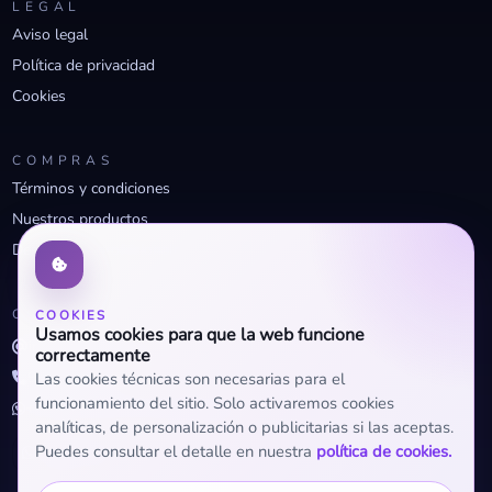
LEGAL
Aviso legal
Política de privacidad
Cookies
COMPRAS
Términos y condiciones
Nuestros productos
Descuentos profesionales
CONTACTO
COOKIES
Usamos cookies para que la web funcione
info@openclima.com
correctamente
919 32 73 23
Las cookies técnicas son necesarias para el
funcionamiento del sitio. Solo activaremos cookies
+34 623 56 04 93 (WhatsApp)
analíticas, de personalización o publicitarias si las aceptas.
Puedes consultar el detalle en nuestra
política de cookies.