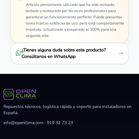
Artículo previamente utilizado que ha sido revisado,
testado y restaurado por técnicos profesionales para
garantizar un funcionamiento perfecto. Puede presentar
leves marcas estéticas de uso, pero está completamente
impoluto, actualizado y preparado al 100% para una
segunda vida.
¿Tienes alguna duda sobre este producto?
Consúltanos en WhatsApp
Repuestos técnicos, logística rápida y soporte para instaladores en
España.
info@openclima.com
·
919 32 73 23