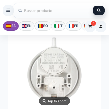
0
ES
EN
RO
IT
FR
DE
⚲
Tap to zoom