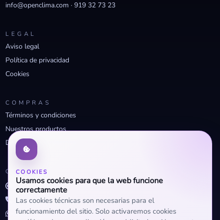
info@openclima.com
·
919 32 73 23
LEGAL
Aviso legal
Política de privacidad
Cookies
COMPRAS
Términos y condiciones
Nuestros productos
Descuentos profesionales
CONTACTO
COOKIES
Usamos cookies para que la web funcione
info@openclima.com
correctamente
919 32 73 23
Las cookies técnicas son necesarias para el
funcionamiento del sitio. Solo activaremos cookies
+34 623 56 04 93 (WhatsApp)