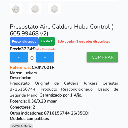
Presostato Aire Caldera Huba Control (
605.99468 v2)
En stock
Reacondicionado
Solo quedan 3 unidades disponibles
Precio
37.34€
IVA 21% incluido
0
-
+
COMPRAR
Referencia:
CRJK7001R
Marca:
Junkers
Descripción
Presostato Original de Caldera Junkers Cerastar
8716156744. Producto Reacondicionado. Usado de
Segunda Mano.
Garantizado por 1 Año.
Potencia: 0.36/0.20 mbar
Conectores: 2
Otros indicadores: 8716156744 26/35CDI
Modelos compatibles
ZWN24-7MFA