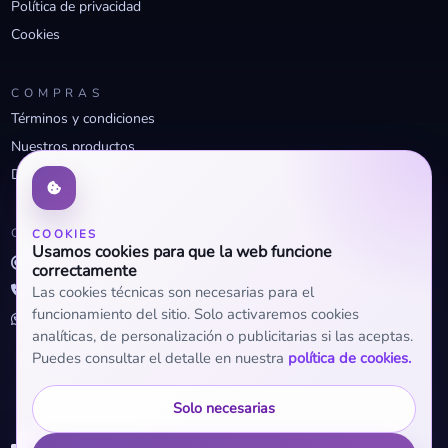
Política de privacidad
Cookies
COMPRAS
Términos y condiciones
Nuestros productos
Descuentos profesionales
CONTACTO
COOKIES
Usamos cookies para que la web funcione
info@openclima.com
correctamente
919 32 73 23
Las cookies técnicas son necesarias para el
funcionamiento del sitio. Solo activaremos cookies
+34 623 56 04 93 (WhatsApp)
analíticas, de personalización o publicitarias si las aceptas.
Puedes consultar el detalle en nuestra
política de cookies.
Solo necesarias