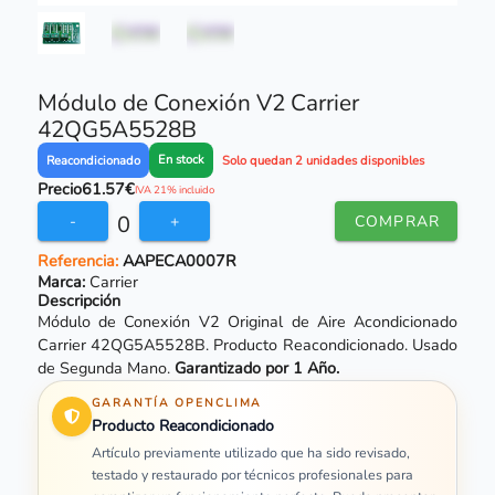
Módulo de Conexión V2 Carrier
42QG5A5528B
En stock
Reacondicionado
Solo quedan 2 unidades disponibles
Precio
61.57€
IVA 21% incluido
0
-
+
COMPRAR
Referencia:
AAPECA0007R
Marca:
Carrier
Descripción
Módulo de Conexión V2 Original de Aire Acondicionado
Carrier 42QG5A5528B. Producto Reacondicionado. Usado
de Segunda Mano.
Garantizado por 1 Año.
GARANTÍA OPENCLIMA
Producto Reacondicionado
Artículo previamente utilizado que ha sido revisado,
testado y restaurado por técnicos profesionales para