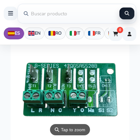
0
ES
EN
RO
IT
FR
DE
⚲
Tap to zoom