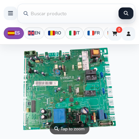
0
ES
EN
RO
IT
FR
DE
⚲
Tap to zoom