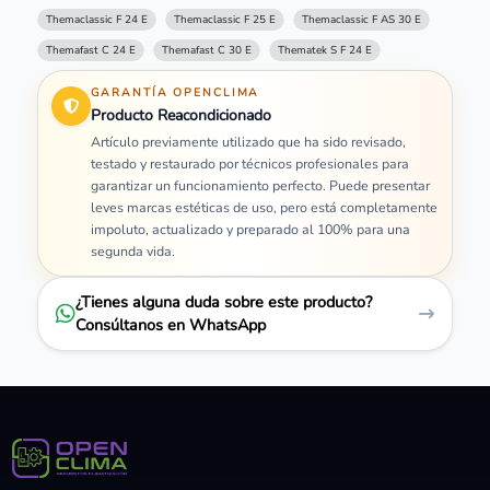
Themaclassic F 24 E
Themaclassic F 25 E
Themaclassic F AS 30 E
Themafast C 24 E
Themafast C 30 E
Thematek S F 24 E
GARANTÍA OPENCLIMA
Producto Reacondicionado
Artículo previamente utilizado que ha sido revisado,
testado y restaurado por técnicos profesionales para
garantizar un funcionamiento perfecto. Puede presentar
leves marcas estéticas de uso, pero está completamente
impoluto, actualizado y preparado al 100% para una
segunda vida.
¿Tienes alguna duda sobre este producto?
Consúltanos en WhatsApp