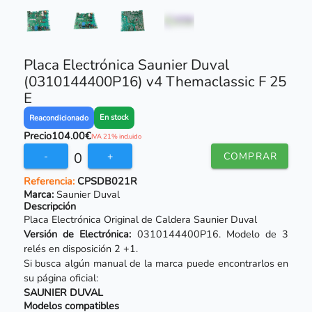
Placa Electrónica Saunier Duval
(0310144400P16) v4 Themaclassic F 25
E
En stock
Reacondicionado
Precio
104.00€
IVA 21% incluido
0
-
+
COMPRAR
Referencia:
CPSDB021R
Marca:
Saunier Duval
Descripción
Placa Electrónica Original de Caldera Saunier Duval
Versión de Electrónica:
0310144400P16. Modelo de 3
relés en disposición 2 +1.
Si busca algún manual de la marca puede encontrarlos en
su página oficial:
SAUNIER DUVAL
Modelos compatibles