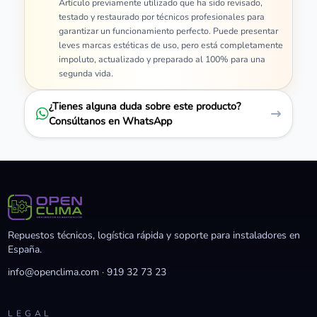
Artículo previamente utilizado que ha sido revisado,
testado y restaurado por técnicos profesionales para
garantizar un funcionamiento perfecto. Puede presentar
leves marcas estéticas de uso, pero está completamente
impoluto, actualizado y preparado al 100% para una
segunda vida.
¿Tienes alguna duda sobre este producto?
Consúltanos en WhatsApp
Repuestos técnicos, logística rápida y soporte para instaladores en
España.
info@openclima.com
·
919 32 73 23
LEGAL