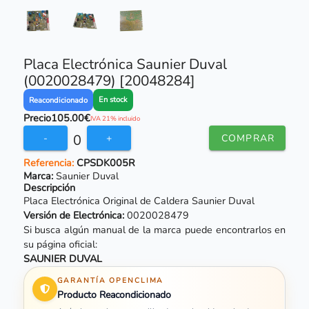
Placa Electrónica Saunier Duval
(0020028479) [20048284]
En stock
Reacondicionado
Precio
105.00€
IVA 21% incluido
0
-
+
COMPRAR
Referencia:
CPSDK005R
Marca:
Saunier Duval
Descripción
Placa Electrónica Original de Caldera Saunier Duval
Versión de Electrónica:
0020028479
Si busca algún manual de la marca puede encontrarlos en
su página oficial:
SAUNIER DUVAL
GARANTÍA OPENCLIMA
Producto Reacondicionado