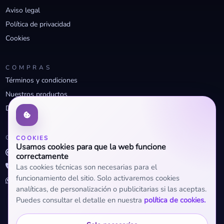
Aviso legal
Política de privacidad
Cookies
COMPRAS
Términos y condiciones
Nuestros productos
Descuentos profesionales
CONTACTO
COOKIES
Usamos cookies para que la web funcione
info@openclima.com
correctamente
919 32 73 23
Las cookies técnicas son necesarias para el
funcionamiento del sitio. Solo activaremos cookies
+34 623 56 04 93 (WhatsApp)
analíticas, de personalización o publicitarias si las aceptas.
Puedes consultar el detalle en nuestra
política de cookies.