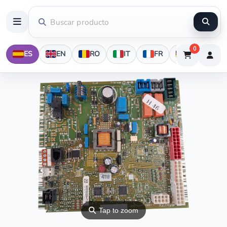
0
ES
EN
RO
IT
FR
DE
⚲
Tap to zoom